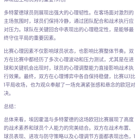
多特蒙德球员则展现出强大的心理韧性。在客场面对激烈的
主场氛围时，球员们保持冷静，通过团队配合和战术执行应
对压力。球队在关键回合中表现出的心理稳定性，是能够最
终守住平局的重要因素。
比赛心理因素不仅影响球员状态，也影响比赛整体节奏。双
方在比赛中都经历了多次心理波动和压力测试，尤其是在进
球和关键机会出现时，球员的心理调整能力直接影响战术执
行效果。最终，双方在心理博弈中各自保持稳健，比赛以1比
1平局收场，也为观众奉献了一场充满紧张感和悬念的欧冠对
决。
总结：
总体来看，埃因霍温与多特蒙德的这场欧冠比赛展现了高度
的战术素养和球员个人能力的完美结合。双方在战术布置、
球员表现、进攻与防守策略以及心理调节方面都表现出色，1