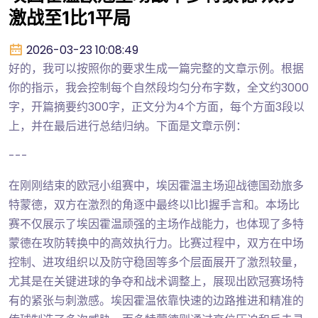
激战至1比1平局
2026-03-23 10:08:49
好的，我可以按照你的要求生成一篇完整的文章示例。根据
你的指示，我会控制每个自然段均匀分布字数，全文约3000
字，开篇摘要约300字，正文分为4个方面，每个方面3段以
上，并在最后进行总结归纳。下面是文章示例：
---
在刚刚结束的欧冠小组赛中，埃因霍温主场迎战德国劲旅多
特蒙德，双方在激烈的角逐中最终以1比1握手言和。本场比
赛不仅展示了埃因霍温顽强的主场作战能力，也体现了多特
蒙德在攻防转换中的高效执行力。比赛过程中，双方在中场
控制、进攻组织以及防守稳固等多个层面展开了激烈较量，
尤其是在关键进球的争夺和战术调整上，展现出欧冠赛场特
有的紧张与刺激感。埃因霍温依靠快速的边路推进和精准的