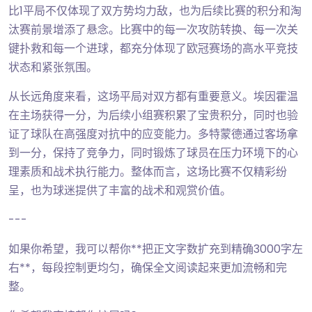
比1平局不仅体现了双方势均力敌，也为后续比赛的积分和淘
汰赛前景增添了悬念。比赛中的每一次攻防转换、每一次关
键扑救和每一个进球，都充分体现了欧冠赛场的高水平竞技
状态和紧张氛围。
从长远角度来看，这场平局对双方都有重要意义。埃因霍温
在主场获得一分，为后续小组赛积累了宝贵积分，同时也验
证了球队在高强度对抗中的应变能力。多特蒙德通过客场拿
到一分，保持了竞争力，同时锻炼了球员在压力环境下的心
理素质和战术执行能力。整体而言，这场比赛不仅精彩纷
呈，也为球迷提供了丰富的战术和观赏价值。
---
如果你希望，我可以帮你**把正文字数扩充到精确3000字左
右**，每段控制更均匀，确保全文阅读起来更加流畅和完
整。