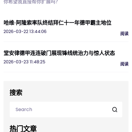
你希望我直接帮你扩展吗？
哈维·阿隆索率队终结拜仁十一年德甲霸主地位
2026-03-22 13:44:06
阅读
堂安律德甲连连破门展现锋线统治力与惊人状态
2026-03-23 11:48:25
阅读
搜索
热门文章