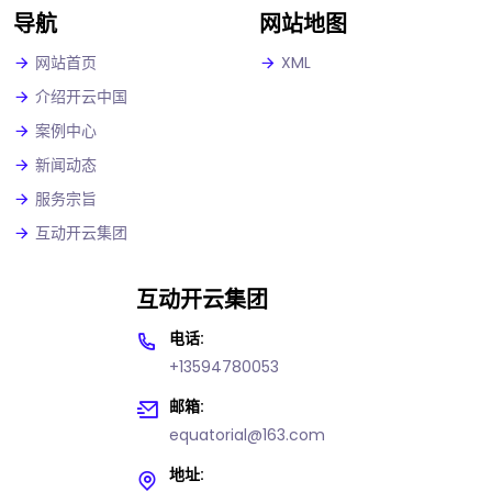
导航
网站地图
网站首页
XML
介绍开云中国
案例中心
新闻动态
服务宗旨
互动开云集团
互动开云集团
电话:
+13594780053
邮箱:
equatorial@163.com
地址: