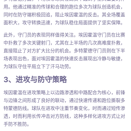
用。他通过精准的传球和合理的跑位多次为球队创造机会，
同时在防守端积极回追，阻止埃因霍温的反击。其全场覆盖
面积大，攻守转换迅速，为球队稳住局面提供了坚实保障。
此外，守门员的表现同样值得关注。埃因霍温守门员在比赛
中扑救了多次关键射门，尤其在上半场的几次高难度扑救，
直接阻止了对方扩大比分的机会。多特蒙德守门员则在下半
场表现出色，面对埃因霍温的快速反击展现出冷静与敏捷，
为球队守住平局立下了汗马功劳。
3、进攻与防守策略
埃因霍温在进攻策略上以边路渗透和中路配合为核心，前锋
与边锋之间形成了良好的联动，通过快速传递和跑位撕裂多
特蒙德防线。球队在进攻中注重节奏变化，时而通过短传渗
透，时而利用长传冲击对方防线，这种多样化进攻方式让对
手防不胜防。