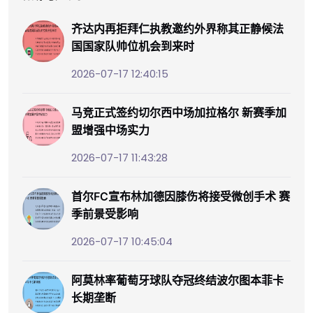
齐达内再拒拜仁执教邀约外界称其正静候法
国国家队帅位机会到来时
2026-07-17 12:40:15
马竞正式签约切尔西中场加拉格尔 新赛季加
盟增强中场实力
2026-07-17 11:43:28
首尔FC宣布林加德因膝伤将接受微创手术 赛
季前景受影响
2026-07-17 10:45:04
阿莫林率葡萄牙球队夺冠终结波尔图本菲卡
长期垄断