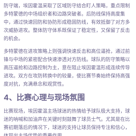
防守端，埃因霍温采取了区域防守结合盯人策略，重点限制
多特蒙德的中场组织者和边路突破者。后防线保持高度集
中，通过快速回防和协防形成稳固防线，有效抵御了对方多
次威胁进攻。整体防守体系既保证了稳定性，又保留了反击
的机会。
多特蒙德在进攻策略上则强调快速反击和高位逼抢，通过前
锋与中场的紧密配合快速渗透对方防线。球队的防守策略以
高压逼抢和边路控制为主，意在阻止埃因霍温形成连续传导
进攻。双方在攻防转换中的较量，使比赛节奏始终保持高强
度对抗，充满悬念和观赏性。
4、比赛心理与现场氛围
比赛现场，埃因霍温主场球迷的热情给予球队极大支持，球
迷的呐喊和加油声在关键时刻鼓舞了球员士气。尤其是在比
赛初期落后的情况下，球迷的支持让球员保持专注和信心，
体现出主场优势的重要作用。