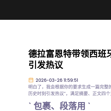
德拉富恩特带领西班
引发热议
2026-03-26 11:59:51
明白了，我会根据你的要求生成一篇完整的
历史时刻引发热议”，满足摘要、正文四个
` 包裹、段落用 `