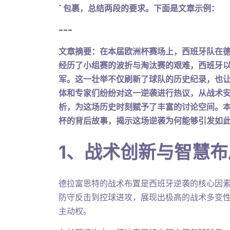
` 包裹，总结两段的要求。下面是文章示例：
---
文章摘要：在本届欧洲杯赛场上，西班牙队在
经历了小组赛的波折与淘汰赛的艰难，西班牙
军。这一壮举不仅刷新了球队的历史纪录，也
体和专家们纷纷对这一逆袭进行热议，从战术
析，为这场历史时刻赋予了丰富的讨论空间。
杯的背后故事，揭示这场逆袭为何能够引发如
1、战术创新与智慧布
德拉富恩特的战术布置是西班牙逆袭的核心因
防守反击到控球进攻，展现出极高的战术多变
主动权。