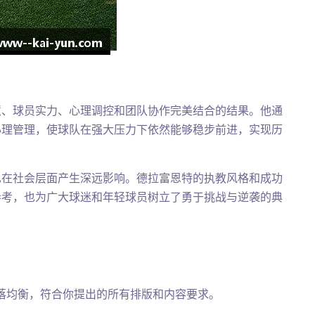
慧、球员实力、心理调控和团队协作完美结合的结果。他通
心理管理，使球队在强大压力下依然能够稳步前进，实现历
也在社会层面产生深远影响。德拉富恩特的执教风格和成功
参考，也为广大球迷和年轻球员树立了勇于挑战与逆袭的典
段落均衡，符合你提出的所有排版和内容要求。