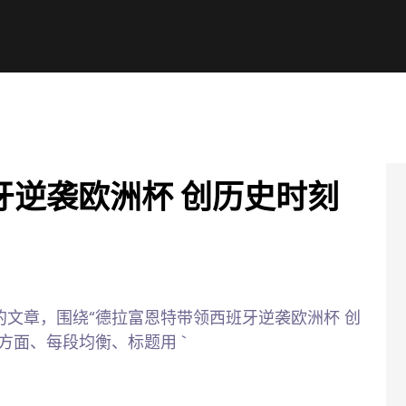
牙逆袭欧洲杯 创历史时刻
文章，围绕“德拉富恩特带领西班牙逆袭欧洲杯 创
方面、每段均衡、标题用 `