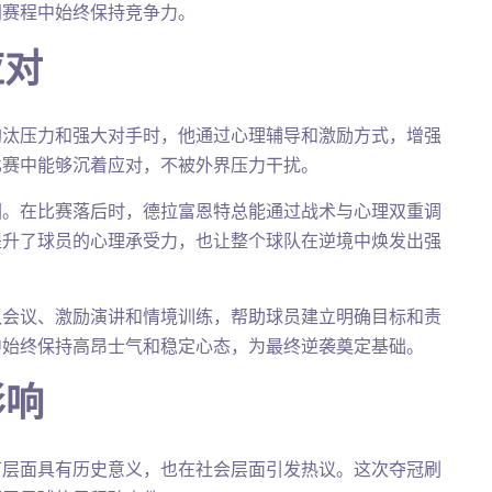
间赛程中始终保持竞争力。
应对
淘汰压力和强大对手时，他通过心理辅导和激励方式，增强
比赛中能够沉着应对，不被外界压力干扰。
因。在比赛落后时，德拉富恩特总能通过战术与心理双重调
提升了球员的心理承受力，也让整个球队在逆境中焕发出强
队会议、激励演讲和情境训练，帮助球员建立明确目标和责
中始终保持高昂士气和稳定心态，为最终逆袭奠定基础。
影响
育层面具有历史意义，也在社会层面引发热议。这次夺冠刷