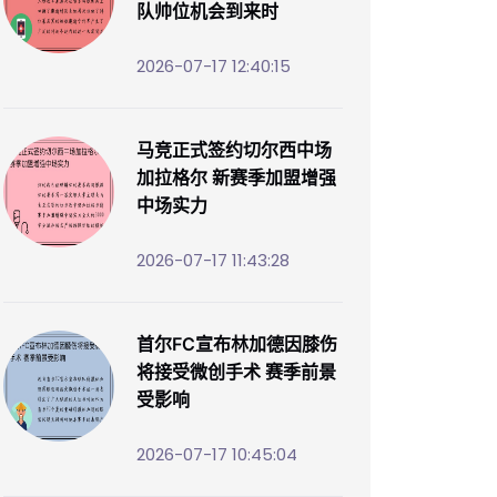
队帅位机会到来时
2026-07-17 12:40:15
马竞正式签约切尔西中场
加拉格尔 新赛季加盟增强
中场实力
2026-07-17 11:43:28
首尔FC宣布林加德因膝伤
将接受微创手术 赛季前景
受影响
2026-07-17 10:45:04