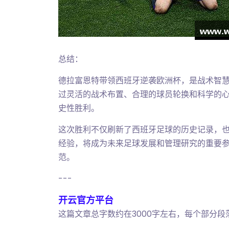
总结：
德拉富恩特带领西班牙逆袭欧洲杯，是战术智
过灵活的战术布置、合理的球员轮换和科学的
史性胜利。
这次胜利不仅刷新了西班牙足球的历史记录，
经验，将成为未来足球发展和管理研究的重要
范。
---
开云官方平台
这篇文章总字数约在3000字左右，每个部分