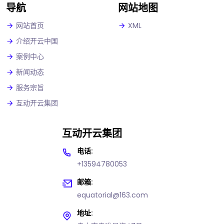
导航
网站地图
网站首页
XML
介绍开云中国
案例中心
新闻动态
服务宗旨
互动开云集团
互动开云集团
电话:
+13594780053
邮箱:
equatorial@163.com
地址: