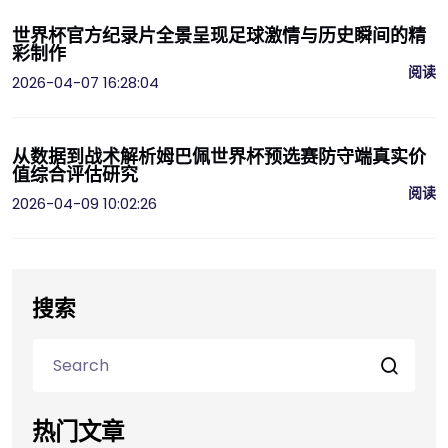
世界杯官方纪录片全景呈现足球激情与历史瞬间的精
彩制作
阅读
2026-04-07 16:28:04
从数据到战术解析姆巴佩世界杯预选赛防守端真实价
值综合评估研究
阅读
2026-04-09 10:02:26
搜索
热门文章