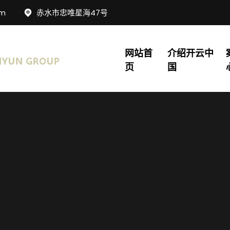
om
赤水市忠唯星海47号
网站首
介绍开云中
页
国