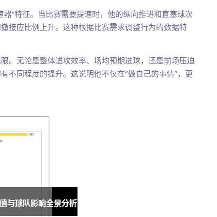
速器”特征。当比赛需要提速时，他的纵向推进和直塞球次
回撤接应比例上升。这种根据比赛需求调整行为的数据特
上限。无论是整体进攻效率、场均预期进球，还是前场压迫
有不同程度的提升。这说明他不仅在“做自己的事情”，更