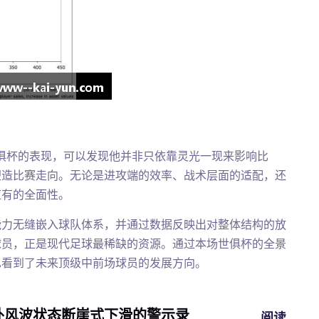
俱杯的表现，可以发现他并非只依靠灵光一现来影响比
塑造比赛走向。无论是进攻端的效率、战术层面的适配，还
应有的全面性。
能力无缝嵌入球队体系，并通过数据反映出对整体结构的放
球员，正是现代足球最稀缺的资源。通过本场世俱杯的全景
也看到了未来顶级中前场球员的发展方向。
外风波状态断崖式下滑的警示录
阅读