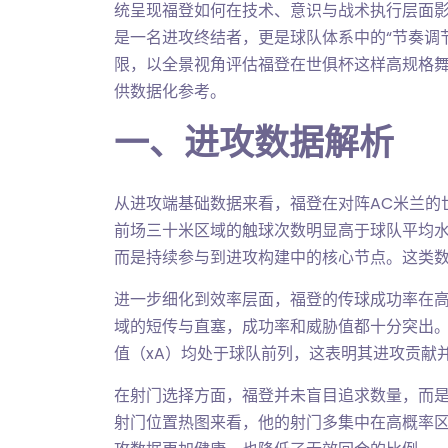
统呈现福登如何在技术、意识与战术执行层面
是一名进攻终结者，更是球队体系中的“节奏调节
限，以全景视角评估福登在世俱杯这样高规格
供数据化参考。
一、进攻数据解析
从进攻端基础数据来看，福登在对阵AC米兰的
前场三十米区域的触球次数明显高于球队平均水
而是持续参与到进攻构建中的核心节点。这类
进一步细化到效率层面，福登的传球成功率在
域的短传与直塞，成功率和威胁值都十分突出。
值（xA）均处于球队前列，这表明其进攻贡献
在射门选择方面，福登并未盲目追求数量，而
射门位置热图来看，他的射门多集中在高概率