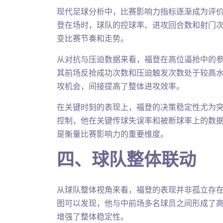
现代足球分析中，比赛影响力指标逐渐成为评价球
登在场时，球队的控球率、进攻回合数和射门
变比赛节奏和走势。
从对抗与压迫数据来看，福登在高位逼抢中的
其前场反抢成功次数和压迫触发次数处于较高
攻机会，间接提高了整体进攻效率。
在关键时刻的表现上，福登的决策稳定性尤为
控制，他在关键传球失误率和被断球率上的数据
是衡量比赛影响力的重要维度。
四、球队整体联动
从球队整体视角来看，福登的表现并非孤立存
图可以发现，他与中前场多名球员之间形成了
增强了整体稳定性。