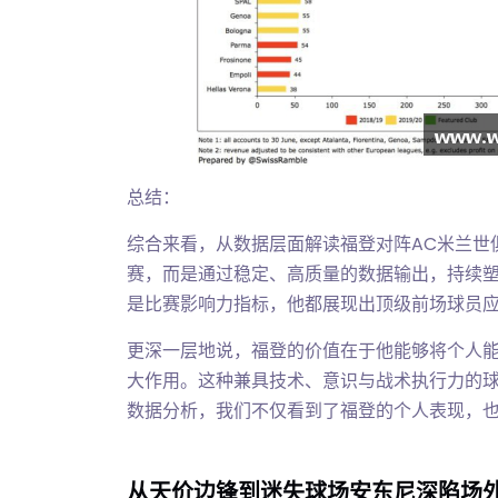
总结：
综合来看，从数据层面解读福登对阵AC米兰世
赛，而是通过稳定、高质量的数据输出，持续
是比赛影响力指标，他都展现出顶级前场球员
更深一层地说，福登的价值在于他能够将个人
大作用。这种兼具技术、意识与战术执行力的
数据分析，我们不仅看到了福登的个人表现，
从天价边锋到迷失球场安东尼深陷场