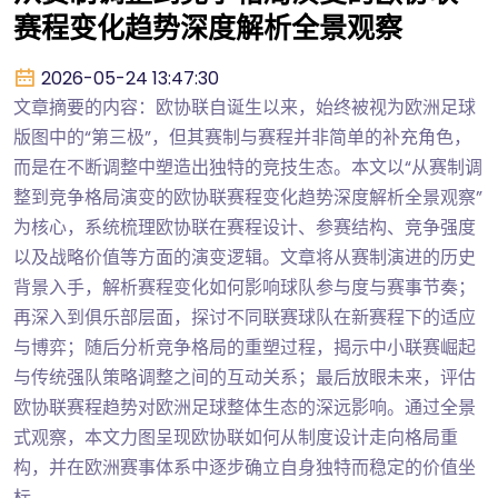
赛程变化趋势深度解析全景观察
2026-05-24 13:47:30
文章摘要的内容：欧协联自诞生以来，始终被视为欧洲足球
版图中的“第三极”，但其赛制与赛程并非简单的补充角色，
而是在不断调整中塑造出独特的竞技生态。本文以“从赛制调
整到竞争格局演变的欧协联赛程变化趋势深度解析全景观察”
为核心，系统梳理欧协联在赛程设计、参赛结构、竞争强度
以及战略价值等方面的演变逻辑。文章将从赛制演进的历史
背景入手，解析赛程变化如何影响球队参与度与赛事节奏；
再深入到俱乐部层面，探讨不同联赛球队在新赛程下的适应
与博弈；随后分析竞争格局的重塑过程，揭示中小联赛崛起
与传统强队策略调整之间的互动关系；最后放眼未来，评估
欧协联赛程趋势对欧洲足球整体生态的深远影响。通过全景
式观察，本文力图呈现欧协联如何从制度设计走向格局重
构，并在欧洲赛事体系中逐步确立自身独特而稳定的价值坐
标。