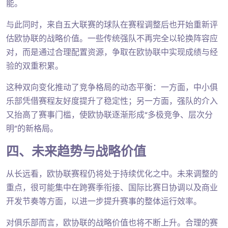
能。
与此同时，来自五大联赛的球队在赛程调整后也开始重新评
估欧协联的战略价值。一些传统强队不再完全以轮换阵容应
对，而是通过合理配置资源，争取在欧协联中实现成绩与经
验的双重积累。
这种双向变化推动了竞争格局的动态平衡：一方面，中小俱
乐部凭借赛程友好度提升了稳定性；另一方面，强队的介入
又抬高了赛事门槛，使欧协联逐渐形成“多极竞争、层次分
明”的新格局。
四、未来趋势与战略价值
从长远看，欧协联赛程仍将处于持续优化之中。未来调整的
重点，很可能集中在跨赛季衔接、国际比赛日协调以及商业
开发节奏等方面，以进一步提升赛事的整体运行效率。
对俱乐部而言，欧协联的战略价值也将不断上升。合理的赛