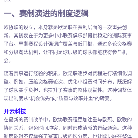
一、赛制演进的制度逻辑
欧协联的设立，本身就是欧足联在赛制层面的一次重要创
新，其初衷在于为更多中小联赛俱乐部提供稳定的洲际赛事
平台。早期赛程设计强调广覆盖与低门槛，通过多轮资格赛
和分级淘汰机制，让不同足球层级的球队都能获得参与机
会。
随着赛事运行经验的积累，欧足联逐步对赛程进行精细化调
整。例如，压缩资格赛轮次、优化小组赛时间分布，既缓解
了球队赛季负担，也提升了赛事的整体观赏性。这种调整体
现出制度从“机会优先”向“质量与效率并重”的转变。
开云科技
在最新的赛制改革中，欧协联赛程更加注重与欧冠、欧联的
协同关系，避免时间冲突，同时形成清晰的晋级通道。这种
制度逻辑不仅增强了赛事层级的区分度，也让欧协联在整体