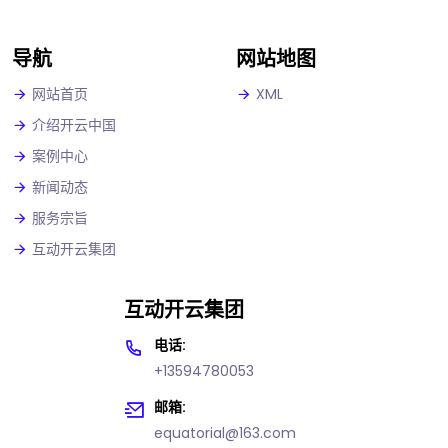
导航
网站地图
网站首页
XML
介绍开云中国
案例中心
新闻动态
服务宗旨
互动开云集团
互动开云集团
电话:
+13594780053
邮箱:
equatorial@163.com