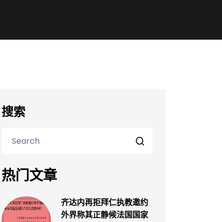
搜索
热门文章
齐达内再拒拜仁执教邀约
外界称其正静候法国国家