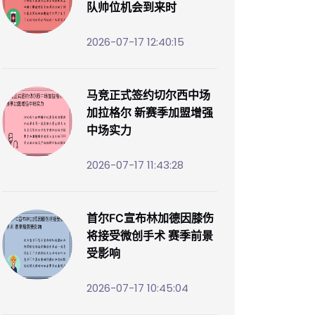
队帅位机会到来时
2026-07-17 12:40:15
马竞正式签约切尔西中场
加拉格尔 新赛季加盟增强
中场实力
2026-07-17 11:43:28
首尔FC宣布林加德因膝伤
将接受微创手术 赛季前景
受影响
2026-07-17 10:45:04