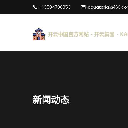
+13594780053
equatorial@163.c
新闻动态