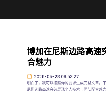
博加在尼斯边路高速
合魅力
2026-05-28 09:53:27
明白了，我可以按照你的要求生成完整文章。下
尼斯边路高速突破展现个人技术与团队配合魅力
---