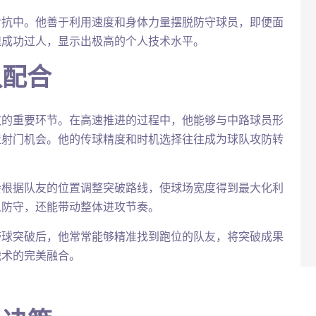
对抗中。他善于利用速度和身体力量摆脱防守球员，即便面
速成功过人，显示出极高的个人技术水平。
队配合
攻的重要环节。在高速推进的过程中，他能够与中路球员形
造射门机会。他的传球精度和时机选择往往成为球队攻防转
会根据队友的位置调整突破路线，使球场宽度得到最大化利
人防守，还能带动整体进攻节奏。
带球突破后，他常常能够精准找到跑位的队友，将突破成果
战术的完美融合。