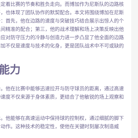
决定着比赛的节奏和胜负走向。而博加作为尼斯队的边路核
平，也体现了团队协作的默契配合。本文将围绕博加在尼斯
析：首先，他在边路的速度与突破技巧结合展示出惊人的个
之间精准的配合；第三，他的战术理解和场上决策反映出他
中应对防守压力的冷静与创造力进一步凸显了他全面的边路
博加不仅是速度与技术的化身，更是团队战术中不可或缺的
能力
势。他在比赛中能够迅速拉开与防守球员的距离，通过高速
种速度不仅来源于身体素质，更结合了他敏锐的场上观察和
术。他能够在高速运动中保持球的控制权，通过细腻的脚下
步动作。这种技术的稳定性，使他在关键时刻屡次制造威