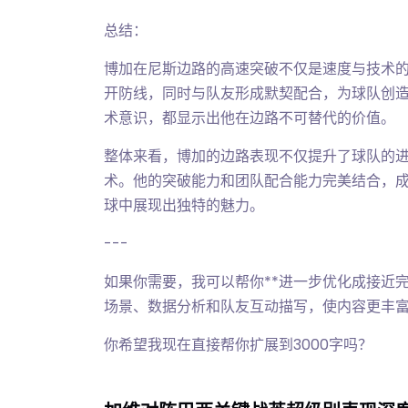
总结：
博加在尼斯边路的高速突破不仅是速度与技术
开防线，同时与队友形成默契配合，为球队创
术意识，都显示出他在边路不可替代的价值。
整体来看，博加的边路表现不仅提升了球队的
术。他的突破能力和团队配合能力完美结合，
球中展现出独特的魅力。
---
如果你需要，我可以帮你**进一步优化成接近完
场景、数据分析和队友互动描写，使内容更丰
你希望我现在直接帮你扩展到3000字吗？