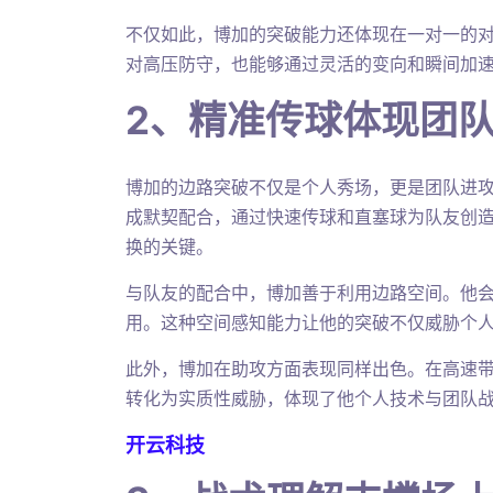
不仅如此，博加的突破能力还体现在一对一的
对高压防守，也能够通过灵活的变向和瞬间加
2、精准传球体现团
博加的边路突破不仅是个人秀场，更是团队进
成默契配合，通过快速传球和直塞球为队友创
换的关键。
与队友的配合中，博加善于利用边路空间。他
用。这种空间感知能力让他的突破不仅威胁个
此外，博加在助攻方面表现同样出色。在高速
转化为实质性威胁，体现了他个人技术与团队
开云科技