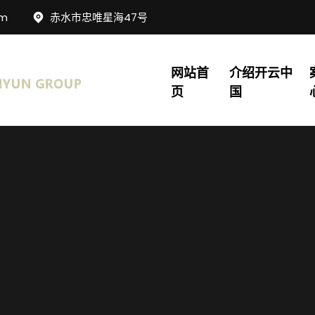
om
赤水市忠唯星海47号
网站首
介绍开云中
页
国