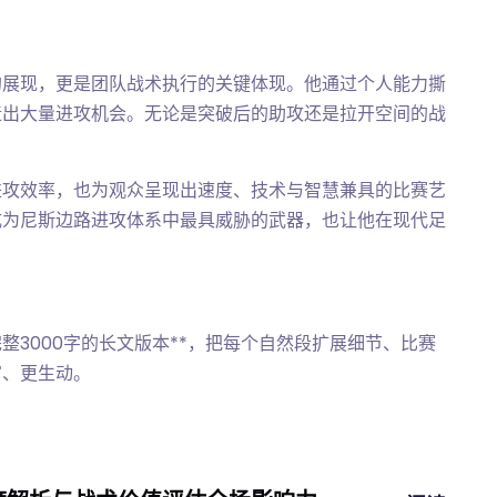
的展现，更是团队战术执行的关键体现。他通过个人能力撕
造出大量进攻机会。无论是突破后的助攻还是拉开空间的战
进攻效率，也为观众呈现出速度、技术与智慧兼具的比赛艺
成为尼斯边路进攻体系中最具威胁的武器，也让他在现代足
整3000字的长文版本**，把每个自然段扩展细节、比赛
富、更生动。