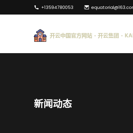
+13594780053
equatorial@163.c
新闻动态