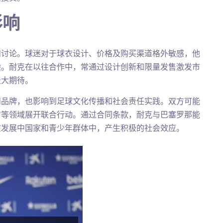
影响
和讨论。球迷对于球衣设计、价格及购买渠道格外敏感，他
验。耐克在以往合作中，常通过设计创新和限量发售激发市
极大期待。
和品牌，也影响到足球文化传播和社会责任实践。双方可能
广等领域展开联合行动。通过合同条款，耐克与巴塞罗那能
在发展中国家和青少年群体中，产生积极的社会效应。