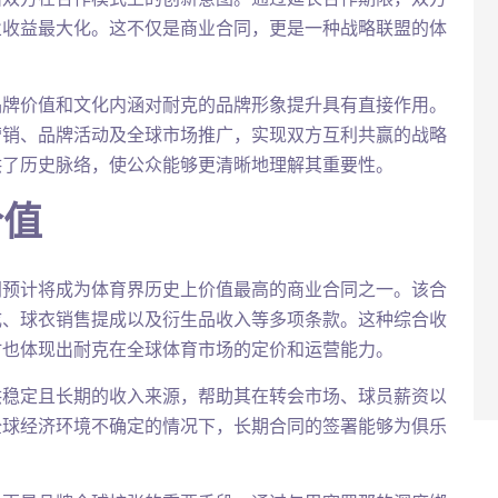
业收益最大化。这不仅是商业合同，更是一种战略联盟的体
品牌价值和文化内涵对耐克的品牌形象提升具有直接作用。
营销、品牌活动及全球市场推广，实现双方互利共赢的战略
供了历史脉络，使公众能够更清晰地理解其重要性。
价值
同预计将成为体育界历史上价值最高的商业合同之一。该合
成、球衣销售提成以及衍生品收入等多项条款。这种综合收
时也体现出耐克在全球体育市场的定价和运营能力。
供稳定且长期的收入来源，帮助其在转会市场、球员薪资以
全球经济环境不确定的情况下，长期合同的签署能够为俱乐