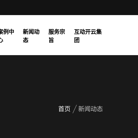
案例中
新闻动
服务宗
互动开云集
心
态
旨
团
首页
新闻动态