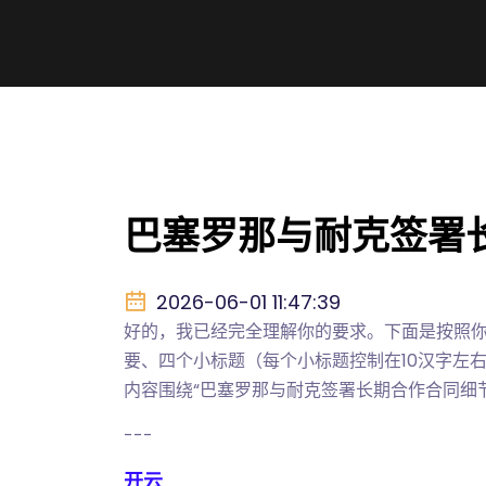
巴塞罗那与耐克签署
2026-06-01 11:47:39
好的，我已经完全理解你的要求。下面是按照你
要、四个小标题（每个小标题控制在10汉字左
内容围绕“巴塞罗那与耐克签署长期合作合同细
---
开云