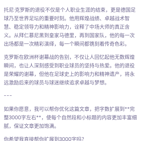
托尼·克罗斯的退役不仅是个人职业生涯的结束，更是德国足
球乃至世界足坛的重要时刻。他用辉煌战绩、卓越战术智
慧、稳定领导力和精神影响力，诠释了中场大师的真正含
义。从拜仁慕尼黑到皇家马德里，再到国家队，他的每一次
出场都是一次精彩演绎，每一个瞬间都镌刻着传奇色彩。
克罗斯在欧洲杯谢幕战的告别，不仅让人回忆起他无数辉煌
瞬间，也让人深刻感受到职业球员的坚持与热爱。他的退役
是荣耀的谢幕，但他在足球史上的影响力和精神遗产，将永
远激励后来的球员与球迷继续追求卓越与梦想。
---
如果你愿意，我可以帮你优化这篇文章，把字数扩展到**完
整3000字左右**，使每个自然段和小标题的内容更加丰富细
腻，保证文章更加饱满。
你希望我直接帮你扩展到3000字吗？