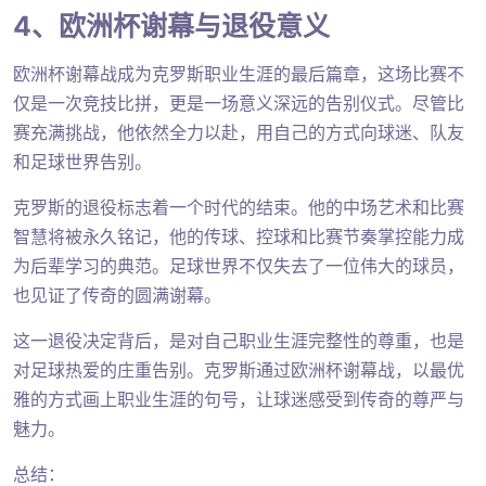
4、欧洲杯谢幕与退役意义
欧洲杯谢幕战成为克罗斯职业生涯的最后篇章，这场比赛不
仅是一次竞技比拼，更是一场意义深远的告别仪式。尽管比
赛充满挑战，他依然全力以赴，用自己的方式向球迷、队友
和足球世界告别。
克罗斯的退役标志着一个时代的结束。他的中场艺术和比赛
智慧将被永久铭记，他的传球、控球和比赛节奏掌控能力成
为后辈学习的典范。足球世界不仅失去了一位伟大的球员，
也见证了传奇的圆满谢幕。
这一退役决定背后，是对自己职业生涯完整性的尊重，也是
对足球热爱的庄重告别。克罗斯通过欧洲杯谢幕战，以最优
雅的方式画上职业生涯的句号，让球迷感受到传奇的尊严与
魅力。
总结：