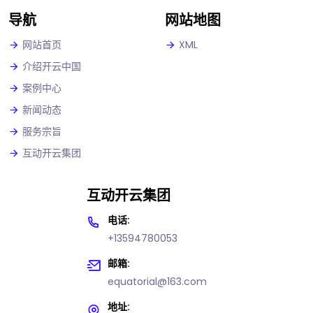
导航
网站地图
网站首页
XML
介绍开云中国
案例中心
新闻动态
服务宗旨
互动开云集团
互动开云集团
电话:
+13594780053
邮箱:
equatorial@163.com
地址: