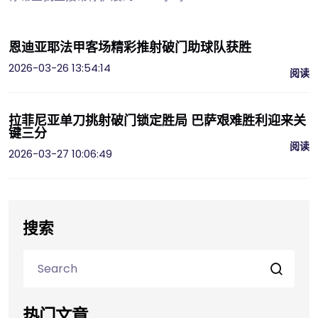
恩迪亚耶法甲客场精彩推射破门助球队获胜
2026-03-26 13:54:14
阅读
拉菲尼亚单刀挑射破门锁定胜局 巴萨艰难胜利迎来关
键三分
阅读
2026-03-27 10:06:49
搜索
热门文章