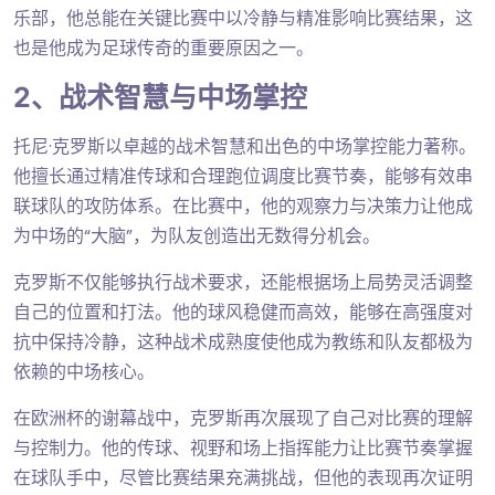
乐部，他总能在关键比赛中以冷静与精准影响比赛结果，这
也是他成为足球传奇的重要原因之一。
2、战术智慧与中场掌控
托尼·克罗斯以卓越的战术智慧和出色的中场掌控能力著称。
他擅长通过精准传球和合理跑位调度比赛节奏，能够有效串
联球队的攻防体系。在比赛中，他的观察力与决策力让他成
为中场的“大脑”，为队友创造出无数得分机会。
克罗斯不仅能够执行战术要求，还能根据场上局势灵活调整
自己的位置和打法。他的球风稳健而高效，能够在高强度对
抗中保持冷静，这种战术成熟度使他成为教练和队友都极为
依赖的中场核心。
在欧洲杯的谢幕战中，克罗斯再次展现了自己对比赛的理解
与控制力。他的传球、视野和场上指挥能力让比赛节奏掌握
在球队手中，尽管比赛结果充满挑战，但他的表现再次证明