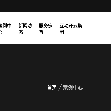
案例中
新闻动
服务宗
互动开云集
心
态
旨
团
首页
案例中心