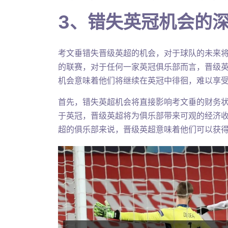
3、错失英冠机会的
考文垂错失晋级英超的机会，对于球队的未来
的联赛，对于任何一家英冠俱乐部而言，晋级
机会意味着他们将继续在英冠中徘徊，难以享
首先，错失英超机会将直接影响考文垂的财务
于英冠，晋级英超将为俱乐部带来可观的经济
超的俱乐部来说，晋级英超意味着他们可以获