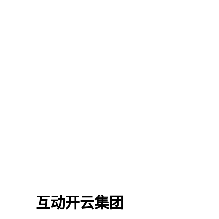
互动开云集团