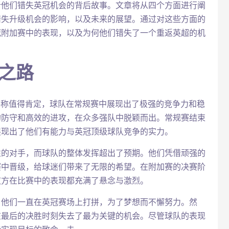
析他们错失英冠机会的背后故事。文章将从四个方面进行阐
错失升级机会的影响，以及未来的展望。通过对这些方面的
冠附加赛中的表现，以及为何他们错失了一个重返英超的机
之路
现堪称值得肯定，球队在常规赛中展现出了极强的竞争力和稳
的防守和高效的进攻，在众多强队中脱颖而出。常规赛结束
展现出了他们有能力与英冠顶级球队竞争的实力。
性的对手，而球队的整体发挥超出了预期。他们凭借顽强的
赛中晋级，给球迷们带来了无限的希望。在附加赛的决赛阶
双方在比赛中的表现都充满了悬念与激烈。
，他们一直在英冠赛场上打拼，为了梦想而不懈努力。然
在最后的决胜时刻失去了最为关键的机会。尽管球队的表现