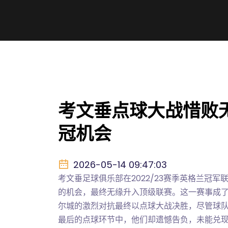
考文垂点球大战惜败
冠机会
2026-05-14 09:47:03
考文垂足球俱乐部在2022/23赛季英格兰冠
的机会，最终无缘升入顶级联赛。这一赛事成
尔城的激烈对抗最终以点球大战决胜，尽管球
最后的点球环节中，他们却遗憾告负，未能兑