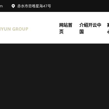
om
赤水市忠唯星海47号
网站首
介绍开云中
页
国