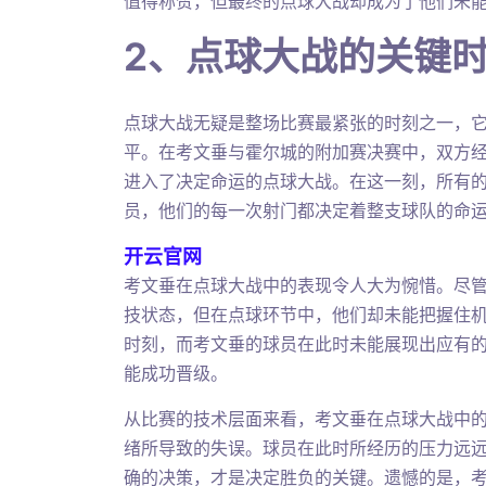
值得称赞，但最终的点球大战却成为了他们未
2、点球大战的关键
点球大战无疑是整场比赛最紧张的时刻之一，
平。在考文垂与霍尔城的附加赛决赛中，双方经
进入了决定命运的点球大战。在这一刻，所有
员，他们的每一次射门都决定着整支球队的命
开云官网
考文垂在点球大战中的表现令人大为惋惜。尽
技状态，但在点球环节中，他们却未能把握住
时刻，而考文垂的球员在此时未能展现出应有
能成功晋级。
从比赛的技术层面来看，考文垂在点球大战中
绪所导致的失误。球员在此时所经历的压力远
确的决策，才是决定胜负的关键。遗憾的是，