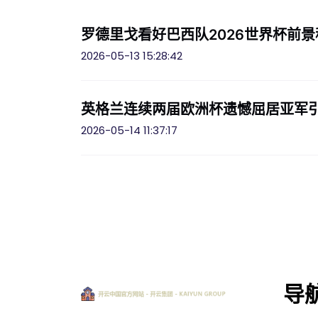
罗德里戈看好巴西队2026世界杯前
2026-05-13 15:28:42
英格兰连续两届欧洲杯遗憾屈居亚军
2026-05-14 11:37:17
导