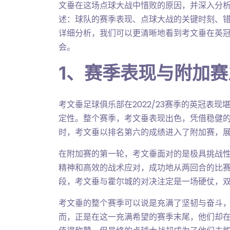
文垂在这场点球大战中惜败的原因，并深入分
述：球队的赛季表现、点球大战的关键时刻、
详细分析，我们可以更清晰地看到考文垂在英
会。
1、赛季表现与附加赛
考文垂足球俱乐部在2022/23赛季的英冠表
定性。整个赛季，考文垂表现出色，凭借稳健
时，考文垂以排名第六的成绩进入了附加赛，
在附加赛的第一轮，考文垂面对的是极具挑战
精神和高效的战术应对，成功地从两回合的比
段，考文垂与霍尔城的对决注定是一场硬仗，
考文垂的整个赛季可以说是充满了坚韧与奋斗
而，正是在这一充满希望的赛季末尾，他们却