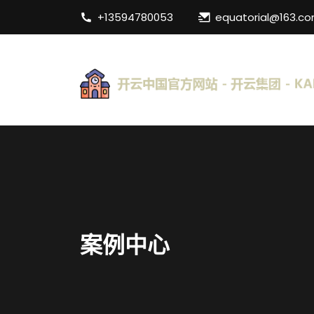
+13594780053
equatorial@163.c
案例中心