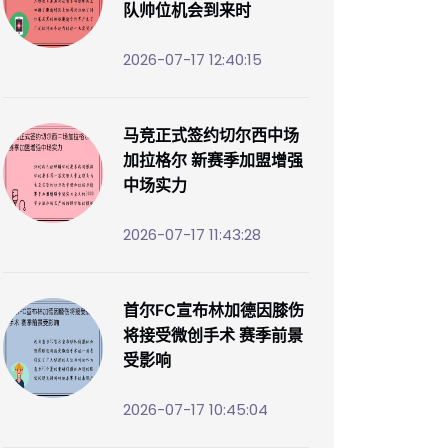
队帅位机会到来时
2026-07-17 12:40:15
马竞正式签约切尔西中场
加拉格尔 新赛季加盟增强
中场实力
2026-07-17 11:43:28
首尔FC宣布林加德因膝伤
将接受微创手术 赛季前景
受影响
2026-07-17 10:45:04