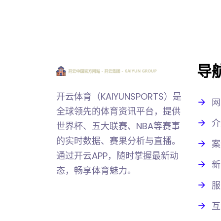
导
开云体育（KAIYUNSPORTS）是
网
全球领先的体育资讯平台，提供
介
世界杯、五大联赛、NBA等赛事
的实时数据、赛果分析与直播。
案
通过开云APP，随时掌握最新动
新
态，畅享体育魅力。
服
互