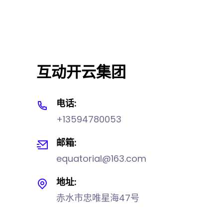
互动开云集团
电话:
+13594780053
邮箱:
equatorial@163.com
地址:
赤水市忠唯星海47号