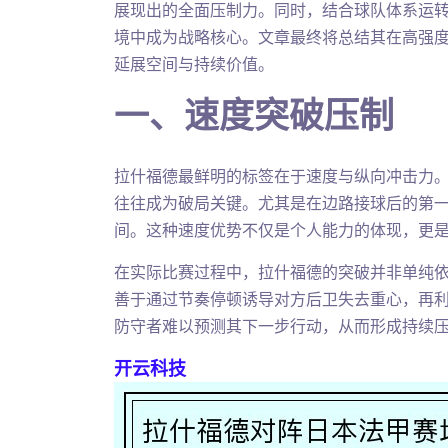
展现出的全面压制力。同时，结合球队体系运
境中成为战略核心。文章最终将总结其在高强
延展空间与持续价值。
一、速度突破压制
拉什福德最鲜明的标签在于速度与纵向冲击力
往往成为破局关键。尤其是在边路接球后的第
间。这种速度优势不仅是个人能力的体现，更
在实际比赛过程中，拉什福德的突破并非单纯
善于通过节奏停顿诱导对方后卫失去重心，再
防守者难以预测其下一步行动，从而形成持续
开云科技