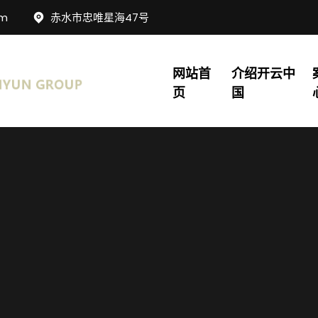
om
赤水市忠唯星海47号
网站首
介绍开云中
页
国