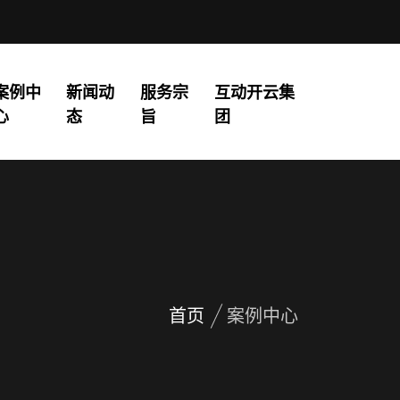
案例中
新闻动
服务宗
互动开云集
心
态
旨
团
首页
案例中心