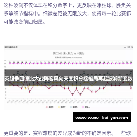
这种波澜不仅体现在积分数字上，更反映在净胜球、胜负关
系等细节指标中。细微差距被无限放大，使得每一轮比赛都
可能改变前四归属。
更重要的是，赛程难度的差异成为新的不确定因素。一些球