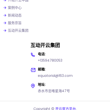
案例中心
新闻动态
服务宗旨
互动开云集团
互动开云集团
电话:
+13594780053
邮箱:
equatorial@163.com
地址:
赤水市忠唯星海47号
Copyright ©
开云官方平台
.