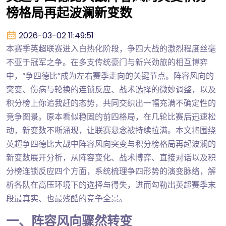
榜格局再起波澜新变数
2026-03-02 11:49:51
本赛季英超联赛进入白热化阶段，争四大战的激烈程度丝毫
不亚于冠军之争。在多支传统豪门与新兴劲旅的相互博弈
中，“争四德比”成为左右赛季走向的关键节点。阵容风向的
突变、伤病与轮换的连锁反应、战术选择的微妙调整，以及
积分榜上你追我赶的态势，共同交织出一幅充满不确定性的
竞争图景。原本看似稳固的前四格局，在几轮比赛后迅速松
动，新变数不断涌现，让联赛悬念被持续拉满。本文将围绕
英超争四德比大战中阵容风向突变与积分榜格局再起波澜的
新变数展开分析，从阵容变化、战术博弈、直接对话以及积
分榜连锁反应四个方面，系统梳理争四形势的演变脉络，解
析各队在高压环境下的选择与得失，进而勾勒出英超赛季末
段最真实、也最残酷的竞争全景。
一、阵容风向骤然转变