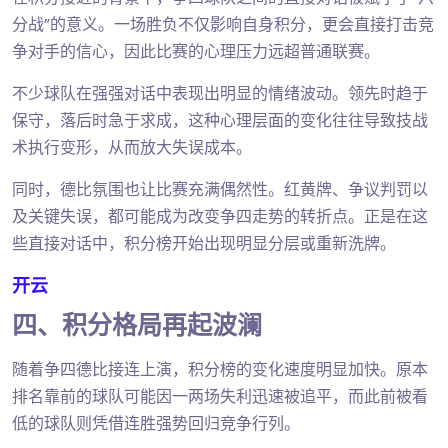
分战”的意义。一场胜负不仅影响自身积分，更会直接打击竞
争对手的信心，因此比赛的心理压力远超普通联赛。
不少球队在强强对话中表现出明显的情绪波动。领先时趋于
保守，落后时急于求成，这种心理层面的变化往往导致技战
术执行变形，从而放大失误成本。
同时，德比氛围也让比赛充满偶然性。红黄牌、争议判罚以
及关键失误，都可能成为改变争四走势的转折点。正是在这
些直接对话中，积分榜开始出现明显分层或重新洗牌。
开云
四、积分格局再起波澜
随着争四德比接连上演，积分榜的变化速度明显加快。原本
排名靠前的球队可能因一两场失利迅速被追平，而此前被看
低的球队则凭借连胜强势回归竞争行列。