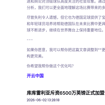
迷和舆论对顶级球队高度关注的社会现象。通
分析，我们可以更全面地理解这场比赛带来的
尽管失利令人遗憾，但它也为德国足球提供了
和年轻球员培养将帮助德国队在未来比赛中更
球不断进步，继续在世界舞台上保持重要地位
---
如果你愿意，我可以帮你把这篇文章调整到**更
构更完美。
你希望我帮你做这个优化吗？
开云中国
库库雷利亚斥资6500万英镑正式加
2026-06-02 13:28:18