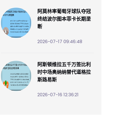
阿莫林率葡萄牙球队夺冠
终结波尔图本菲卡长期垄
断
2026-07-17 09:46:48
阿斯顿维拉五千万签比利
时中场奥纳纳替代道格拉
斯路易斯
2026-07-16 12:36:21