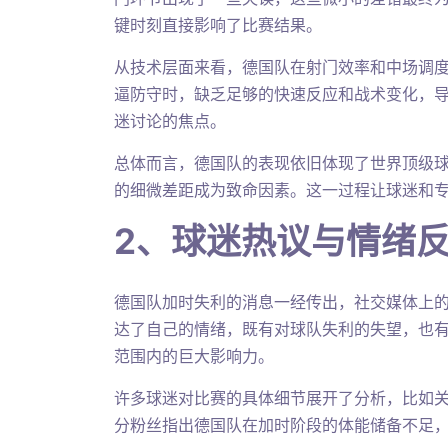
键时刻直接影响了比赛结果。
从技术层面来看，德国队在射门效率和中场调
逼防守时，缺乏足够的快速反应和战术变化，
迷讨论的焦点。
总体而言，德国队的表现依旧体现了世界顶级
的细微差距成为致命因素。这一过程让球迷和
2、球迷热议与情绪
德国队加时失利的消息一经传出，社交媒体上
达了自己的情绪，既有对球队失利的失望，也
范围内的巨大影响力。
许多球迷对比赛的具体细节展开了分析，比如
分粉丝指出德国队在加时阶段的体能储备不足