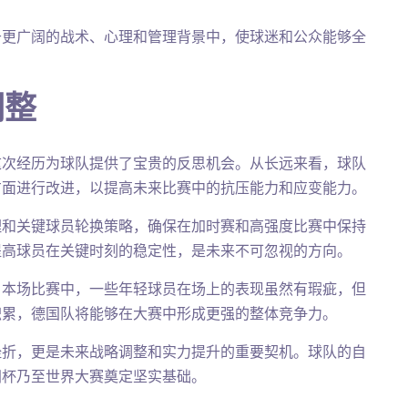
于更广阔的战术、心理和管理背景中，使球迷和公众能够全
调整
这次经历为球队提供了宝贵的反思机会。从长远来看，球队
方面进行改进，以提高未来比赛中的抗压能力和应变能力。
理和关键球员轮换策略，确保在加时赛和高强度比赛中保持
提高球员在关键时刻的稳定性，是未来不可忽视的方向。
。本场比赛中，一些年轻球员在场上的表现虽然有瑕疵，但
积累，德国队将能够在大赛中形成更强的整体竞争力。
挫折，更是未来战略调整和实力提升的重要契机。球队的自
洲杯乃至世界大赛奠定坚实基础。