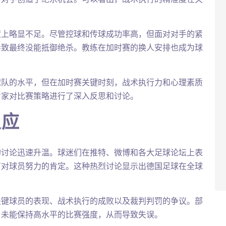
度上略显不足。尽管控球和传球成功率高，但面对对手的紧
导致最终没能抵御绝杀。教练在加时赛的换人安排也成为球
球队的水平，但在加时赛关键时刻，战术执行力和心理素质
专家对比赛策略进行了深入反思和讨论。
反应
的讨论迅速升温。球迷们在推特、微博和各大足球论坛上表
有对球员努力的肯定。这种热烈讨论显示出德国足球在全球
关键球员的表现、战术执行的成败以及裁判判罚的争议。部
，未能保持高水平的比赛强度，从而导致失误。