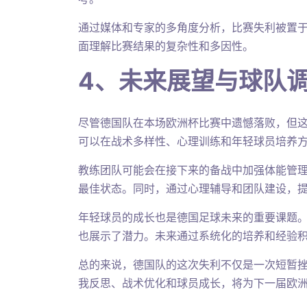
通过媒体和专家的多角度分析，比赛失利被置
面理解比赛结果的复杂性和多因性。
4、未来展望与球队
尽管德国队在本场欧洲杯比赛中遗憾落败，但
可以在战术多样性、心理训练和年轻球员培养
教练团队可能会在接下来的备战中加强体能管
最佳状态。同时，通过心理辅导和团队建设，
年轻球员的成长也是德国足球未来的重要课题
也展示了潜力。未来通过系统化的培养和经验
总的来说，德国队的这次失利不仅是一次短暂
我反思、战术优化和球员成长，将为下一届欧