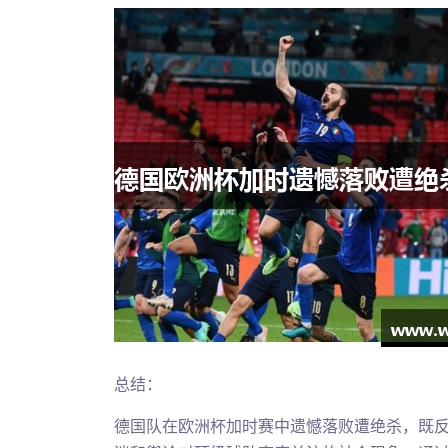
总结：
德国队在欧洲杯加时赛中遗憾落败遭绝杀，既